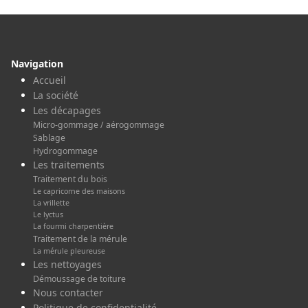
Navigation
Accueil
La société
Les décapages
Micro-gommage / aérogommage
Sablage
Hydrogommage
Les traitements
Traitement du bois
Le capricorne des maisons
La vrillette
Le lyctus
La fourmi charpentière
Traitement de la mérule
La mérule pleureuse
Les nettoyages
Démoussage de toiture
Nous contacter
Politique de confidentialité