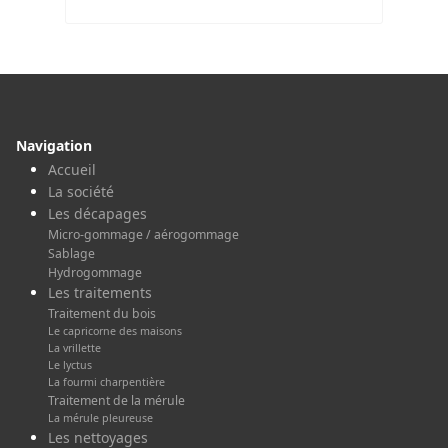
Navigation
Accueil
La société
Les décapages
Micro-gommage / aérogommage
Sablage
Hydrogommage
Les traitements
Traitement du bois
Le capricorne des maisons
La vrillette
Le lyctus
La fourmi charpentière
Traitement de la mérule
La mérule pleureuse
Les nettoyages