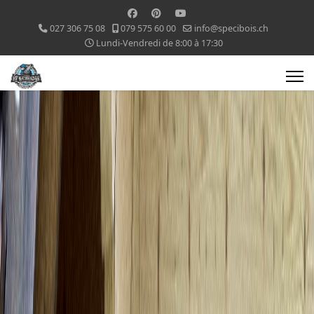
027 306 75 08
079 575 60 00
info@specibois.ch
Lundi-Vendredi de 8:00 à 17:30