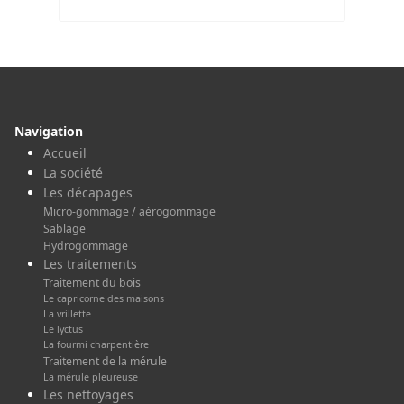
Navigation
Accueil
La société
Les décapages
Micro-gommage / aérogommage
Sablage
Hydrogommage
Les traitements
Traitement du bois
Le capricorne des maisons
La vrillette
Le lyctus
La fourmi charpentière
Traitement de la mérule
La mérule pleureuse
Les nettoyages