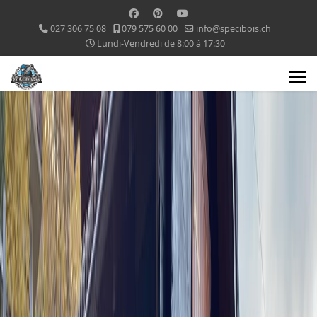
027 306 75 08
079 575 60 00
info@specibois.ch
Lundi-Vendredi de 8:00 à 17:30