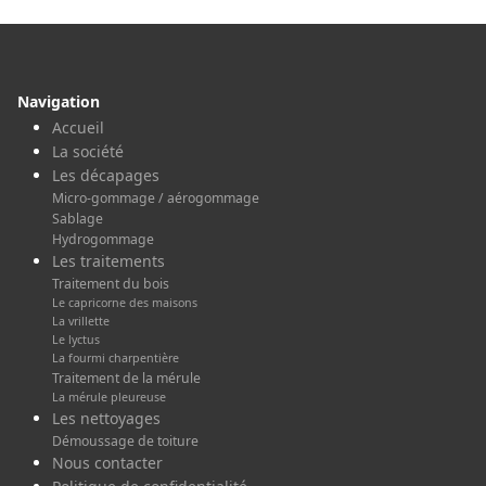
Navigation
Accueil
La société
Les décapages
Micro-gommage / aérogommage
Sablage
Hydrogommage
Les traitements
Traitement du bois
Le capricorne des maisons
La vrillette
Le lyctus
La fourmi charpentière
Traitement de la mérule
La mérule pleureuse
Les nettoyages
Démoussage de toiture
Nous contacter