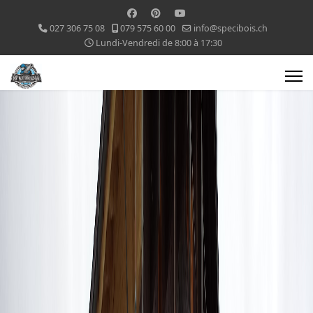
027 306 75 08
079 575 60 00
info@specibois.ch
Lundi-Vendredi de 8:00 à 17:30