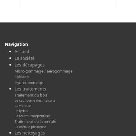
Navigation
Accueil
La société
Les décapages
Micro-gommage / aérogommage
Sablage
Hydrogommage
Les traitements
Traitement du bois
Le capricorne des maisons
La vrillette
Le lyctus
La fourmi charpentière
Traitement de la mérule
La mérule pleureuse
Les nettoyages