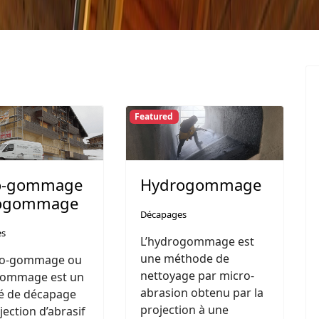
Featured
o-gommage
Hydrogommage
rogommage
Décapages
es
L’hydrogommage est
une méthode de
ro-gommage ou
nettoyage par micro-
-gommage est un
abrasion obtenu par la
é de décapage
projection à une
jection d’abrasif