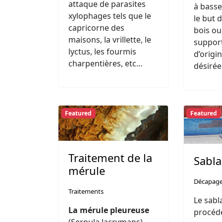
attaque de parasites
à basse
xylophages tels que le
le but 
capricorne des
bois ou
maisons, la vrillette, le
support
lyctus, les fourmis
d’origi
charpentières, etc…
désirée
Featured
Featured
Traitement de la
Sabl
mérule
Décapag
Traitements
Le sabl
La mérule pleureuse
procéd