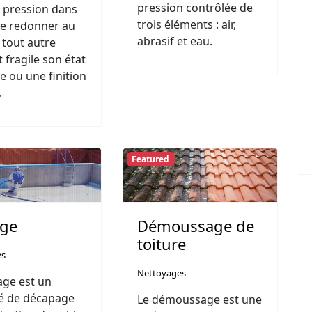
pression contrôlée de
 pression dans
trois éléments : air,
de redonner au
abrasif et eau.
 tout autre
 fragile son état
ne ou une finition
.
Featured
age
Démoussage de
toiture
es
Nettoyages
age est un
é de décapage
Le démoussage est une