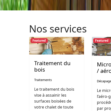
Nos services
Featured
Featured
Traitement du
Micr
bois
/ aé
Traitements
Décapag
Le traitement du bois
Le mic
vise à assainir les
l’aéro
surfaces boisées de
procéd
votre chalet de toute
par pro