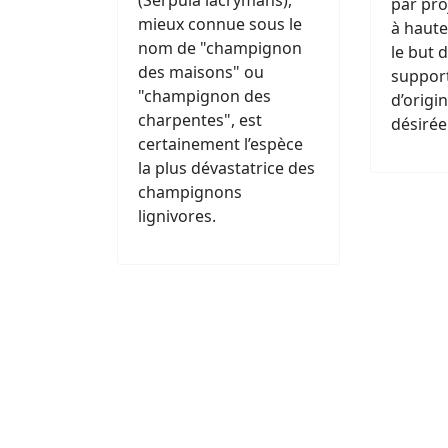
(Serpula lacrymans),
par pro
mieux connue sous le
à haute
nom de "champignon
le but 
des maisons" ou
support
"champignon des
d’origi
charpentes", est
désirée
certainement l’espèce
la plus dévastatrice des
champignons
lignivores.