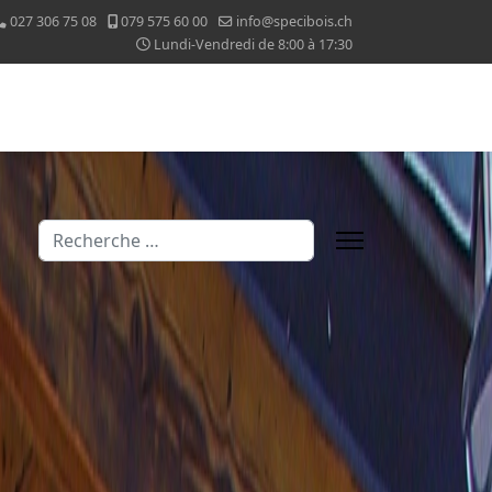
027 306 75 08
079 575 60 00
info@specibois.ch
Lundi-Vendredi de 8:00 à 17:30
Valider